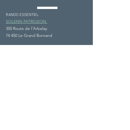
RANDO ESSENTIEL
SOLENN PATRIGEON
350 Route de l'Arbelay
74 450 Le Grand Bornand
+33 (0)6 82 41 22 21
solenn.patrigeon@gmail.com
Accueil
Horizons
Sur-