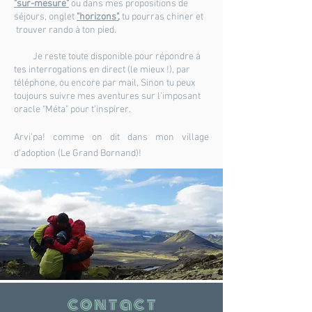
"sur-mesure"
ou dans mes propositions de
séjours, onglet
"horizons"
,
tu pourras chiner et
trouver rando à ton pied.
Je reste toute disponible pour répondre à
tes interrogations en direct (le mieux !), par
téléphone, ou encore par mail, Sinon tu peux
toujours suivre mes aventures sur l’imposant
oracle "Méta" pour t’inspirer.
Arvi'pa! comme on dit dans mon village
d'adoption (Le Grand Bornand)!
contact